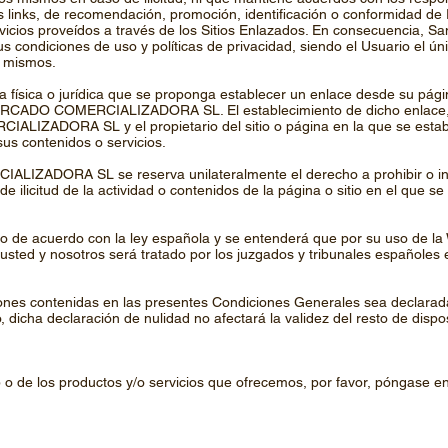
os links, de recomendación, promoción, identificación o conformi
rvicios proveídos a través de los Sitios Enlazados. En consecuencia, 
sus condiciones de uso y políticas de privacidad, siendo el Usuario el 
s mismos.
na física o jurídica que se proponga establecer un enlace desde su pági
 CERCADO COMERCIALIZADORA SL. El establecimiento de dicho enlace, n
LIZADORA SL y el propietario del sitio o página en la que se establ
us contenidos o servicios.
IZADORA SL se reserva unilateralmente el derecho a prohibir o inut
 ilicitud de la actividad o contenidos de la página o sitio en el que se
ado de acuerdo con la ley española y se entenderá que por su uso de la
tre usted y nosotros será tratado por los juzgados y tribunales españole
iones contenidas en las presentes Condiciones Generales sea declarada
, dicha declaración de nulidad no afectará la validez del resto de disp
 o de los productos y/o servicios que ofrecemos, por favor, póngase en