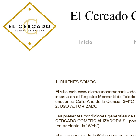
El Cercado 
Inicio
1. QUIENES SOMOS
El sitio web www.elcercadocomercializ
inscrita en el Registro Mercantil de Tole
encuentra Calle Año de la Ciencia, 3-4ºC T
2. USO AUTORIZADO
Las presentes condiciones generales de us
CERCADO COMERCIALIZADORA SL pone a dis
(en adelante, la “Web”).
El acceso y uso de la Web suponen que el 