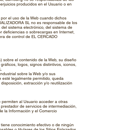
perjuicios producidos en el Usuario o en
or el uso de la Web cuando dichos
CIALIZADORA SL no es responsable de los
s del sistema electrónico, del sistema de
 deficiencias o sobrecargas en Internet,
s fuera de control de EL CERCADO
s) sobre el contenido de la Web, su diseño
gráficos, logos, signos distintivos, iconos,
L
ndustrial sobre la Web y/o sus
e esté legalmente permitido, queda
isposición, extracción y/o reutilización
e permiten al Usuario acceder a otras
estador de servicios de intermediación,
 de la Información y el Comercio
ene conocimiento efectivo o de ningún
sables o titulares de los Sitios Enlazados.