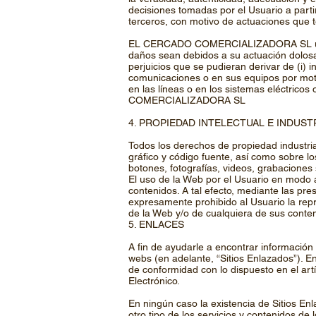
decisiones tomadas por el Usuario a partir
terceros, con motivo de actuaciones que
EL CERCADO COMERCIALIZADORA SL únicam
daños sean debidos a su actuación dolo
perjuicios que se pudieran derivar de (i) 
comunicaciones o en sus equipos por motiv
en las líneas o en los sistemas eléctricos
COMERCIALIZADORA SL
4. PROPIEDAD INTELECTUAL E INDUST
Todos los derechos de propiedad industrial
gráfico y código fuente, así como sobre los
botones, fotografías, videos, grabaci
El uso de la Web por el Usuario en modo a
contenidos. A tal efecto, mediante las pr
expresamente prohibido al Usuario la repro
de la Web y/o de cualquiera de sus conte
5. ENLACES
A fin de ayudarle a encontrar información
webs (en adelante, “Sitios Enlazados”)
de conformidad con lo dispuesto en el artí
Electrónico.
En ningún caso la existencia de Sitios
otro tipo de los servicios y contenidos de