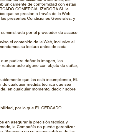
 Web únicamente de conformidad con estas
 EL CERCADO COMERCIALIZADORA SL le
ios que se prestan a través de la Web
e las presentes Condiciones Generales, y
es suministrada por el proveedor de acceso
o el contenido de la Web, inclusive el
ecomendamos su lectura antes de cada
 que pudiera dañar la imagen, los
alizar acto alguno con objeto de dañar,
lemente que las está incumpliendo, EL
do cualquier medida técnica que sea
e, en cualquier momento, decidir sobre
sabilidad, por lo que EL CERCADO
en asegurar la precisión técnica y
te modo, la Compañía no puede garantizar
cia, Samsung no se responsabiliza de las