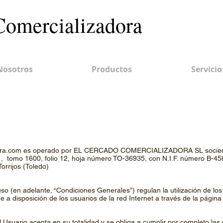
Comercializadora
Nosotros
Productos
Servicio
adora.com es operado por EL CERCADO COMERCIALIZADORA SL sociedad
do , tomo 1600, folio 12, hoja número TO-36935, con N.I.F. número B-45
orrijos (Toledo)
o (en adelante, “Condiciones Generales”) regulan la utilización de los 
posición de los usuarios de la red Internet a través de la págin
Usuario acepta en su totalidad y se obliga a cumplir por completo las