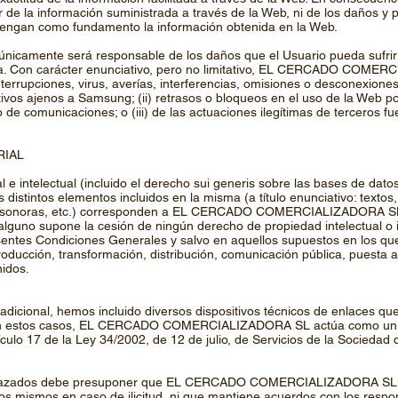
 de la información suministrada a través de la Web, ni de los daños y 
 tengan como fundamento la información obtenida en la Web.
ente será responsable de los daños que el Usuario pueda sufrir p
sa. Con carácter enunciativo, pero no limitativo, EL CERCADO COMER
interrupciones, virus, averías, interferencias, omisiones o desconexione
os ajenos a Samsung; (ii) retrasos o bloqueos en el uso de la Web por
 o de comunicaciones; o (iii) de las actuaciones ilegítimas de tercero
RIAL
 e intelectual (incluido el derecho sui generis sobre las bases de dato
 distintos elementos incluidos en la misma (a título enunciativo: textos, 
ones sonoras, etc.) corresponden a EL CERCADO COMERCIALIZADORA S
lguno supone la cesión de ningún derecho de propiedad intelectual o i
esentes Condiciones Generales y salvo en aquellos supuestos en los qu
ducción, transformación, distribución, comunicación pública, puesta a d
nidos.
 adicional, hemos incluido diversos dispositivos técnicos de enlaces qu
. En estos casos, EL CERCADO COMERCIALIZADORA SL actúa como un pr
culo 17 de la Ley 34/2002, de 12 de julio, de Servicios de la Sociedad
 Enlazados debe presuponer que EL CERCADO COMERCIALIZADORA SL ti
 los mismos en caso de ilicitud, ni que mantiene acuerdos con los respon