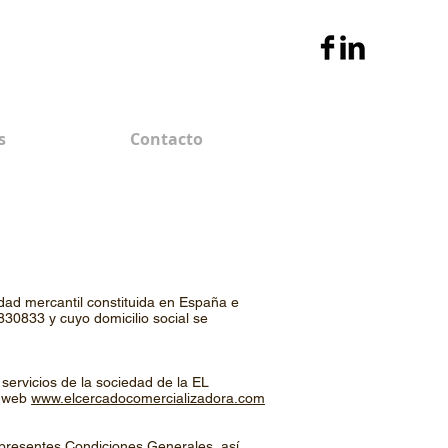
s
Contacto
 mercantil constituida en España e
830833 y cuyo domicilio social se
servicios de la sociedad de la EL
a web
www.elcercadocomercializadora.com
 presentes Condiciones Generales, así