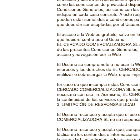
como las condiciones de privacidad dispo
Condiciones Generales, así como con l
indique en cada caso concreto. A este re
pueden estar sometidos a condiciones part
que deberán ser aceptadas por el Usuario 
El acceso a la Web es gratuito, salvo en 
que hubiere contratado el Usuario.
EL CERCADO COMERCIALIZADORA SL se reser
de las presentes Condiciones Generales, l
acceso y navegación por la Web.
El Usuario se compromete a no usar la We
intereses y los derechos de EL CERCADO
inutilizar o sobrecargar la Web, o que impi
En caso de que incumpla estas Condic
CERCADO COMERCIALIZADORA SL tendrá der
necesaria con ese fin. Asimismo, EL CE
la continuidad de los servicios que presta
3. LIMITACIÓN DE RESPONSABILIDAD
El Usuario reconoce y acepta que el uso 
COMERCIALIZADORA SL no se responsabili
El Usuario reconoce y acepta que, aunq
fáctica de los contenidos e informaciones
la veracidad, autenticidad, adecuación y 