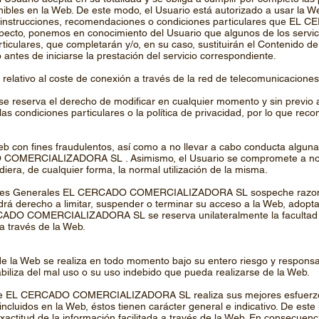
nibles en la Web. De este modo, el Usuario está autorizado a usar la
as instrucciones, recomendaciones o condiciones particulares que
specto, ponemos en conocimiento del Usuario que algunos de los servic
iculares, que completarán y/o, en su caso, sustituirán el Contenido d
antes de iniciarse la prestación del servicio correspondiente.
lo relativo al coste de conexión a través de la red de telecomunicacion
va el derecho de modificar en cualquier momento y sin previo avis
as condiciones particulares o la política de privacidad, por lo que r
b con fines fraudulentos, así como a no llevar a cabo conducta alguna
 COMERCIALIZADORA SL . Asimismo, el Usuario se compromete a no re
diera, de cualquier forma, la normal utilización de la misma.
iones Generales EL CERCADO COMERCIALIZADORA SL sospeche razonab
echo a limitar, suspender o terminar su acceso a la Web, adoptan
RCADO COMERCIALIZADORA SL se reserva unilateralmente la facultad d
 a través de la Web.
de la Web se realiza en todo momento bajo su entero riesgo y respon
za del mal uso o su uso indebido que pueda realizarse de la Web.
ue EL CERCADO COMERCIALIZADORA SL realiza sus mejores esfuerzos 
 incluidos en la Web, éstos tienen carácter general e indicativo. De es
exactitud de la información facilitada a través de la Web. En consecuen